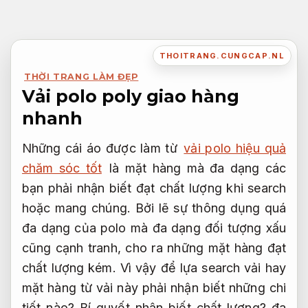
Bỏ
qua
nội
THOITRANG.CUNGCAP.NL
dung
THỜI TRANG LÀM ĐẸP
Vải polo poly giao hàng
nhanh
Những cái áo được làm từ
vải polo hiệu quả
chăm sóc tốt
là mặt hàng mà đa dạng các
bạn phải nhận biết đạt chất lượng khi search
hoặc mang chúng. Bởi lẽ sự thông dụng quá
đa dạng của polo mà đa dạng đối tượng xấu
cũng cạnh tranh, cho ra những mặt hàng đạt
chất lượng kém. Vì vậy để lựa search vải hay
mặt hàng từ vải này phải nhận biết những chi
tiết nào? Bí quyết nhận biết chất lượng? đa