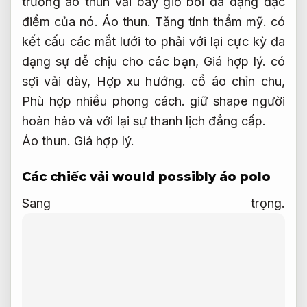
trường áo thun vải bây giờ bởi đa dạng đặc
điểm của nó.
Áo thun.
Tăng tính thẩm mỹ.
có
kết cấu các mắt lưới to phải với lại cực kỳ đa
dạng sự dễ chịu cho các bạn,
Giá hợp lý.
có
sợi vải dày,
Hợp xu hướng.
cổ áo chỉn chu,
Phù hợp nhiều phong cách.
giữ shape người
hoàn hảo và với lại sự thanh lịch đẳng cấp.
Áo thun.
Giá hợp lý.
Các chiếc vải would possibly áo polo
Sang trọng.