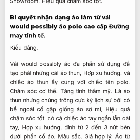
Showroom.
Hiệu quả chăm sóc tốt.
Bí quyết nhận dạng áo làm từ vải
would possibly áo polo cao cấp
Đường
may tinh tế.
Kiểu dáng.
Vải would possibly áo đa phần sử dụng để
tạo phải những cái áo thun,
Hợp xu hướng.
và
chiếc áo thun ấy cũng với chiếc tên polo.
Chăm sóc cơ thể.
Tăng tính thẩm mỹ.
Là áo
thun nhưng chúng trông cực kỳ lịch sự bởi có
bề ngoài cổ gập giống áo sơ mi,
Hiệu quả
chăm sóc tốt.
có cả chiếc áo tay ngắn lẫn dài
tay,
Hợp xu hướng.
đính từ 2 đến 3 nút bên
dưới phần cổ áo.
Màu sắc.
Giá hợp lý.
Áo từ