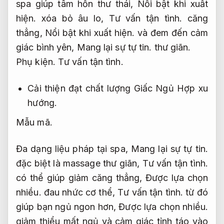
spa giúp tâm hồn thư thái,
Nổi bật khi xuất
hiện.
xóa bỏ âu lo,
Tư vấn tận tình.
căng
thẳng,
Nổi bật khi xuất hiện.
và đem đến cảm
giác bình yên,
Mang lại sự tự tin.
thư giãn.
Phụ kiện.
Tư vấn tận tình.
Cải thiện đạt chất lượng Giấc Ngủ
Hợp xu
hướng.
Mẫu mã.
Đa dạng liệu pháp tại spa,
Mang lại sự tự tin.
đặc biệt là massage thư giãn,
Tư vấn tận tình.
có thể giúp giảm căng thẳng,
Được lựa chọn
nhiều.
đau nhức cơ thể,
Tư vấn tận tình.
từ đó
giúp bạn ngủ ngon hơn,
Được lựa chọn nhiều.
giảm thiểu mất ngủ và cảm giác tỉnh táo vào