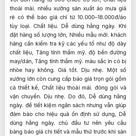
thoải mái.
nhiều xưởng sản xuất áo mưa giá
rẻ có thể báo giá chỉ từ 10.000–18.000đ/áo
tùy loại.
Chất liệu.
Dễ dùng hằng ngày.
Khi
đặt hàng số lượng lớn,
Nhiều mẫu mới.
khách
hàng cần kiểm tra kỹ các yếu tố như độ dày
chất liệu,
Tăng tính thẩm mỹ.
độ bền đường
may/dán,
Tăng tính thẩm mỹ.
màu sắc in có bị
nhòe hay không.
Giá tốt.
Dịu nhẹ.
Một số
xưởng lớn còn cung cấp báo giá trọn gói gồm
cả thiết kế,
Chất liệu thoải mái.
đóng gói và
vận chuyển.
Dịu nhẹ.
Do đó,
Dễ dùng hằng
ngày.
để tiết kiệm ngân sách nhưng vẫn giúp
đảm bảo cho hiệu quả ổn định sử dụng,
Dễ
dùng hằng ngày.
chủ đầu tư nên yêu cầu
bảng báo giá chi tiết và mẫu thử trước khi sản