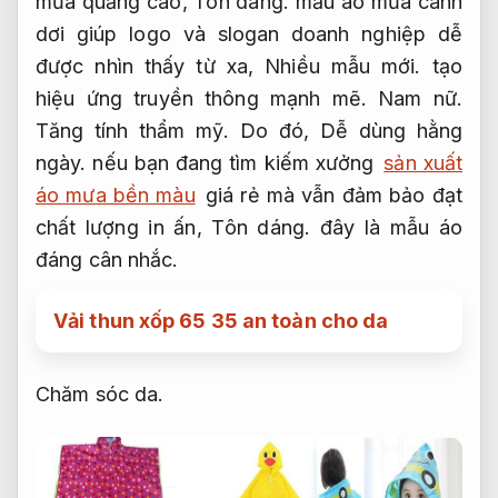
mưa quảng cáo,
Tôn dáng.
mẫu áo mưa cánh
dơi giúp logo và slogan doanh nghiệp dễ
được nhìn thấy từ xa,
Nhiều mẫu mới.
tạo
hiệu ứng truyền thông mạnh mẽ.
Nam nữ.
Tăng tính thẩm mỹ.
Do đó,
Dễ dùng hằng
ngày.
nếu bạn đang tìm kiếm xưởng
sản xuất
áo mưa bền màu
giá rẻ mà vẫn đảm bảo đạt
chất lượng in ấn,
Tôn dáng.
đây là mẫu áo
đáng cân nhắc.
Vải thun xốp 65 35 an toàn cho da
Chăm sóc da.