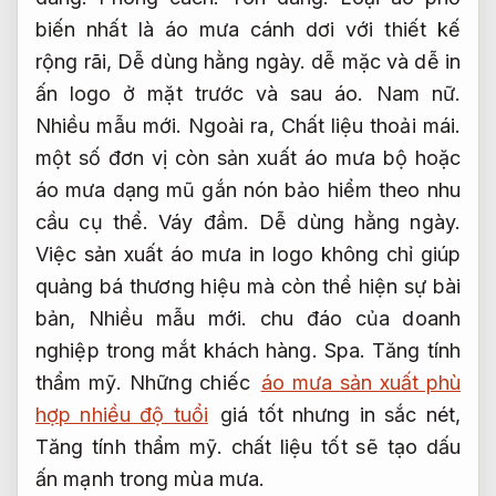
biến nhất là áo mưa cánh dơi với thiết kế
rộng rãi,
Dễ dùng hằng ngày.
dễ mặc và dễ in
ấn logo ở mặt trước và sau áo.
Nam nữ.
Nhiều mẫu mới.
Ngoài ra,
Chất liệu thoải mái.
một số đơn vị còn sản xuất áo mưa bộ hoặc
áo mưa dạng mũ gắn nón bảo hiểm theo nhu
cầu cụ thể.
Váy đầm.
Dễ dùng hằng ngày.
Việc sản xuất áo mưa in logo không chỉ giúp
quảng bá thương hiệu mà còn thể hiện sự bài
bản,
Nhiều mẫu mới.
chu đáo của doanh
nghiệp trong mắt khách hàng.
Spa.
Tăng tính
thẩm mỹ.
Những chiếc
áo mưa sản xuất phù
hợp nhiều độ tuổi
giá tốt nhưng in sắc nét,
Tăng tính thẩm mỹ.
chất liệu tốt sẽ tạo dấu
ấn mạnh trong mùa mưa.