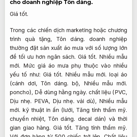
cho doanh nghiệp
Tôn dáng.
Giá tốt.
Trong các chiến dịch marketing hoặc chương
trình quà tặng,
Tôn dáng.
doanh nghiệp
thường đặt sản xuất áo mưa với số lượng lớn
để tối ưu hơn ngân sách.
Giá tốt.
Nhiều mẫu
mới.
Mức giá áo mưa phụ thuộc vào nhiều
yếu tố như:
Giá tốt.
Nhiều mẫu mới.
loại áo
(cánh dơi,
Tôn dáng.
bộ,
Nhiều mẫu mới.
poncho),
Dễ dùng hằng ngày.
chất liệu (PVC,
Dịu nhẹ.
PEVA,
Dịu nhẹ.
vải dù),
Nhiều mẫu
mới.
kỹ thuật in ấn (lưới,
Tăng tính thẩm mỹ.
chuyển nhiệt,
Tôn dáng.
decal dán) và thời
gian giao hàng.
Giá tốt.
Tăng tính thẩm mỹ.
Với đơn hàng từ 500 chiếc trở lên,
Chất liệu