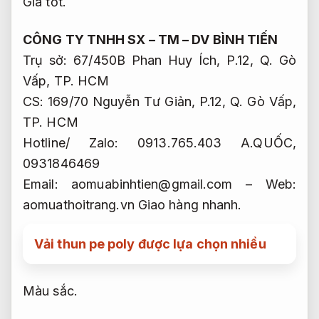
Giá tốt.
CÔNG TY TNHH SX – TM – DV BÌNH TIẾN
Trụ sở: 67/450B Phan Huy Ích, P.12, Q. Gò
Vấp, TP. HCM
CS: 169/70 Nguyễn Tư Giản, P.12, Q. Gò Vấp,
TP. HCM
Hotline/ Zalo: 0913.765.403 A.QUỐC,
0931846469
Email:
aomuabinhtien@gmail.com
– Web:
aomuathoitrang.vn
Giao hàng nhanh.
Vải thun pe poly được lựa chọn nhiều
Màu sắc.