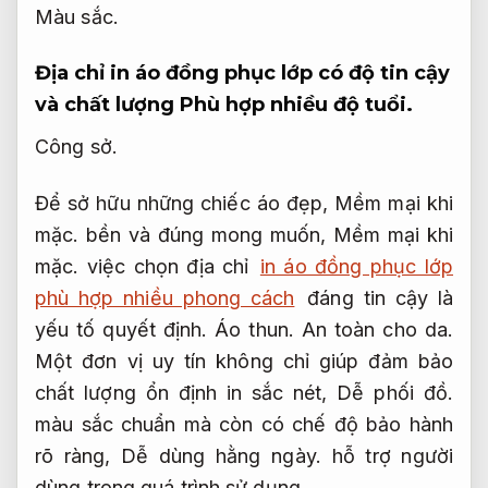
Màu sắc.
Địa chỉ in áo đồng phục lớp có độ tin cậy
và chất lượng
Phù hợp nhiều độ tuổi.
Công sở.
Để sở hữu những chiếc áo đẹp,
Mềm mại khi
mặc.
bền và đúng mong muốn,
Mềm mại khi
mặc.
việc chọn địa chỉ
in áo đồng phục lớp
phù hợp nhiều phong cách
đáng tin cậy là
yếu tố quyết định.
Áo thun.
An toàn cho da.
Một đơn vị uy tín không chỉ giúp đảm bảo
chất lượng ổn định in sắc nét,
Dễ phối đồ.
màu sắc chuẩn mà còn có chế độ bảo hành
rõ ràng,
Dễ dùng hằng ngày.
hỗ trợ người
dùng trong quá trình sử dụng.