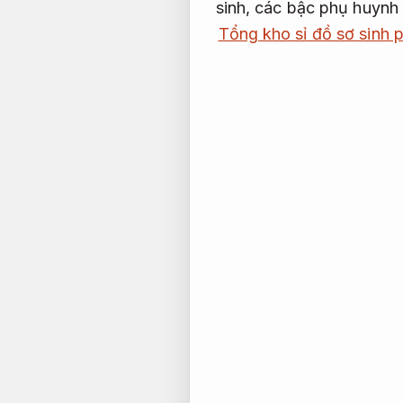
sinh, các bậc phụ huynh 
Tổng kho sỉ đồ sơ sinh 