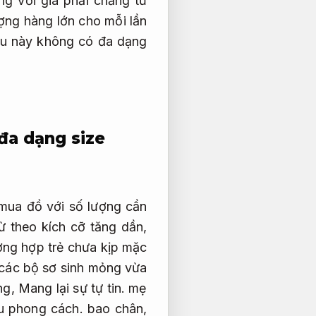
g với giá phải chăng từ
ợng hàng lớn cho mỗi lần
u này không có đa dạng
đa dạng size
mua đồ với số lượng cần
 theo kích cỡ tăng dần,
ờng hợp trẻ chưa kịp mặc
các bộ sơ sinh mỏng vừa
ng,
Mang lại sự tự tin.
mẹ
u phong cách.
bao chân,