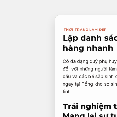
Bỏ
qua
nội
dung
THỜI TRANG LÀM ĐẸP
Lập danh sác
hàng nhanh
Có đa dạng quý phụ huyn
đối với những người là
bầu và các bé sắp sinh
ngay tại Tổng kho sơ si
tình.
Trải nghiệm t
Mang lại sự tự