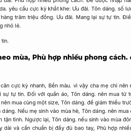
 đãi.
Phù hợp nhiều phong cách.
Để được nhập hàn
da.
yêu cầu cực kỳ khắt khe:
Ưu đãi.
Tôn dáng.
số lư
 hàng trăm triệu đồng.
Ưu đãi.
Mang lại sự tự tin.
Điề
g nhỏ lẻ.
tin.
theo mùa,
Phù hợp nhiều phong cách.
g cân cực kỳ nhanh,
Bền màu.
vì vậy cha mẹ chỉ nên 
 sự tự tin.
Đối với quần áo,
Tôn dáng.
nên mua từ từ
nên mua cùng một size,
Tôn dáng.
để giảm thiểu trư
 dáng.
Nếu mẹ sinh vào mùa hè,
Tôn dáng.
nên mua 
 tận tình.
Ngược lại,
Tôn dáng.
nếu sinh vào mùa đô
 dài và cần chuẩn bị đầy đủ bao tay,
Phù hợp nhiề