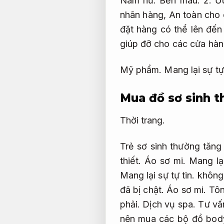
Nam nữ.
Bền màu.
2.
Ưu
nhãn hàng,
An toàn cho 
đặt hàng có thể lên đến
giúp đỡ cho các cửa hàn
Mỹ phẩm.
Mang lại sự tự 
Mua đồ sơ sinh 
Thời trang.
Trẻ sơ sinh thường tăn
thiết.
Áo sơ mi.
Mang lại
Mang lại sự tự tin.
không 
đã bị chật.
Áo sơ mi.
Tôn
phải.
Dịch vụ spa.
Tư vấn
nên mua các bộ đồ body