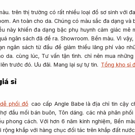
màu.
trên thị trường có rất nhiều loại đồ sơ sinh với 
oom.
An toàn cho da.
Chúng có màu sắc đa dạng và b
ều này khiến đa dạng bậc phụ huynh cảm giác mê 
uá ngân sách đã đề ra.
Showroom.
Bền màu.
Vì vậy
 hạn ngân sách từ đầu để giảm thiểu lãng phí vào n
ho da.
cùng lúc,
Tư vấn tận tình.
chỉ nên mua những 
 lên trước đó.
Ưu đãi.
Mang lại sự tự tin.
Tổng kho sỉ 
iá sỉ
 dễ phối đồ
cao cấp Angle Babe là địa chỉ tin cậy 
chợ đầu mối bán buôn,
Tôn dáng.
các nhà phân phối v
ều phong cách.
Với hơn 6 năm kinh nghiệm,
Bền mà
i rộng khắp với hàng chục đối tác trên khắp đất nướ