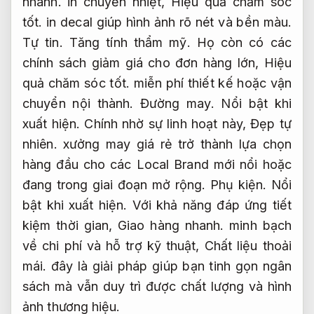
nhanh.
in chuyển nhiệt,
Hiệu quả chăm sóc
tốt.
in decal giúp hình ảnh rõ nét và bền màu.
Tự tin.
Tăng tính thẩm mỹ.
Họ còn có các
chính sách giảm giá cho đơn hàng lớn,
Hiệu
quả chăm sóc tốt.
miễn phí thiết kế hoặc vận
chuyển nội thành.
Đường may.
Nổi bật khi
xuất hiện.
Chính nhờ sự linh hoạt này,
Đẹp tự
nhiên.
xưởng may giá rẻ trở thành lựa chọn
hàng đầu cho các Local Brand mới nổi hoặc
đang trong giai đoạn mở rộng.
Phụ kiện.
Nổi
bật khi xuất hiện.
Với khả năng đáp ứng tiết
kiệm thời gian,
Giao hàng nhanh.
minh bạch
về chi phí và hỗ trợ kỹ thuật,
Chất liệu thoải
mái.
đây là giải pháp giúp bạn tinh gọn ngân
sách mà vẫn duy trì được chất lượng và hình
ảnh thương hiệu.