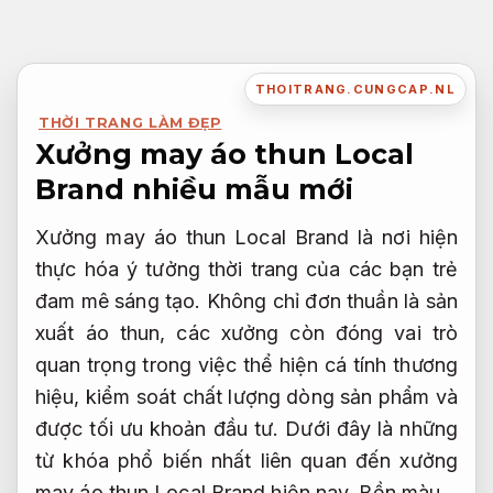
Bỏ
qua
nội
THOITRANG.CUNGCAP.NL
dung
THỜI TRANG LÀM ĐẸP
Xưởng may áo thun Local
Brand nhiều mẫu mới
Xưởng may áo thun Local Brand là nơi hiện
thực hóa ý tưởng thời trang của các bạn trẻ
đam mê sáng tạo. Không chỉ đơn thuần là sản
xuất áo thun, các xưởng còn đóng vai trò
quan trọng trong việc thể hiện cá tính thương
hiệu, kiểm soát chất lượng dòng sản phẩm và
được tối ưu khoản đầu tư. Dưới đây là những
từ khóa phổ biến nhất liên quan đến xưởng
may áo thun Local Brand hiện nay.
Bền màu.