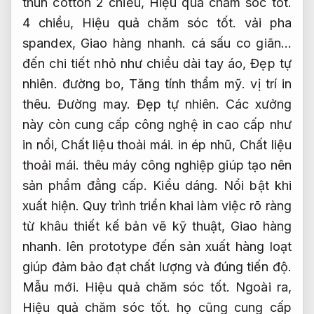
thun cotton 2 chiều,
Hiệu quả chăm sóc tốt.
4 chiều,
Hiệu quả chăm sóc tốt.
vải pha
spandex,
Giao hàng nhanh.
cá sấu co giãn…
đến chi tiết nhỏ như chiều dài tay áo,
Đẹp tự
nhiên.
đường bo,
Tăng tính thẩm mỹ.
vị trí in
thêu.
Đường may.
Đẹp tự nhiên.
Các xưởng
này còn cung cấp công nghệ in cao cấp như
in nổi,
Chất liệu thoải mái.
in ép nhũ,
Chất liệu
thoải mái.
thêu máy công nghiệp giúp tạo nên
sản phẩm đẳng cấp.
Kiểu dáng.
Nổi bật khi
xuất hiện.
Quy trình triển khai làm việc rõ ràng
từ khâu thiết kế bản vẽ kỹ thuật,
Giao hàng
nhanh.
lên prototype đến sản xuất hàng loạt
giúp đảm bảo đạt chất lượng và đúng tiến độ.
Mẫu mới.
Hiệu quả chăm sóc tốt.
Ngoài ra,
Hiệu quả chăm sóc tốt.
họ cũng cung cấp