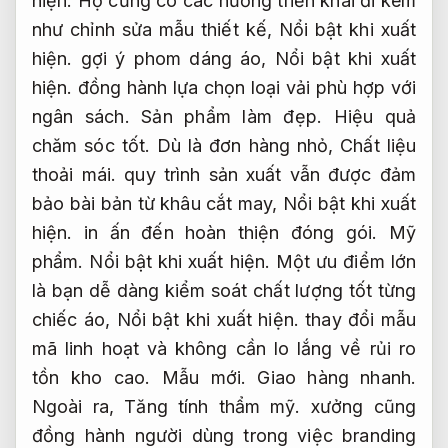
hiện.
Họ cũng có các hướng triển khai đi kèm
như chỉnh sửa mẫu thiết kế,
Nổi bật khi xuất
hiện.
gợi ý phom dáng áo,
Nổi bật khi xuất
hiện.
đồng hành lựa chọn loại vải phù hợp với
ngân sách.
Sản phẩm làm đẹp.
Hiệu quả
chăm sóc tốt.
Dù là đơn hàng nhỏ,
Chất liệu
thoải mái.
quy trình sản xuất vẫn được đảm
bảo bài bản từ khâu cắt may,
Nổi bật khi xuất
hiện.
in ấn đến hoàn thiện đóng gói.
Mỹ
phẩm.
Nổi bật khi xuất hiện.
Một ưu điểm lớn
là bạn dễ dàng kiểm soát chất lượng tốt từng
chiếc áo,
Nổi bật khi xuất hiện.
thay đổi mẫu
mã linh hoạt và không cần lo lắng về rủi ro
tồn kho cao.
Mẫu mới.
Giao hàng nhanh.
Ngoài ra,
Tăng tính thẩm mỹ.
xưởng cũng
đồng hành người dùng trong việc branding