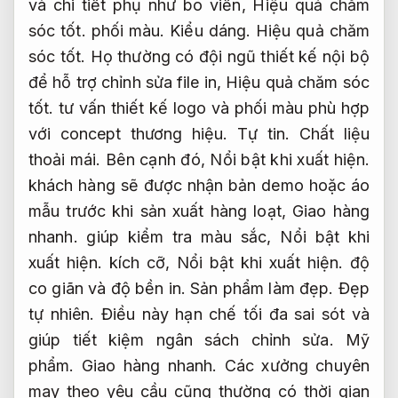
và chi tiết phụ như bo viền,
Hiệu quả chăm
sóc tốt.
phối màu.
Kiểu dáng.
Hiệu quả chăm
sóc tốt.
Họ thường có đội ngũ thiết kế nội bộ
để hỗ trợ chỉnh sửa file in,
Hiệu quả chăm sóc
tốt.
tư vấn thiết kế logo và phối màu phù hợp
với concept thương hiệu.
Tự tin.
Chất liệu
thoải mái.
Bên cạnh đó,
Nổi bật khi xuất hiện.
khách hàng sẽ được nhận bản demo hoặc áo
mẫu trước khi sản xuất hàng loạt,
Giao hàng
nhanh.
giúp kiểm tra màu sắc,
Nổi bật khi
xuất hiện.
kích cỡ,
Nổi bật khi xuất hiện.
độ
co giãn và độ bền in.
Sản phẩm làm đẹp.
Đẹp
tự nhiên.
Điều này hạn chế tối đa sai sót và
giúp tiết kiệm ngân sách chỉnh sửa.
Mỹ
phẩm.
Giao hàng nhanh.
Các xưởng chuyên
may theo yêu cầu cũng thường có thời gian