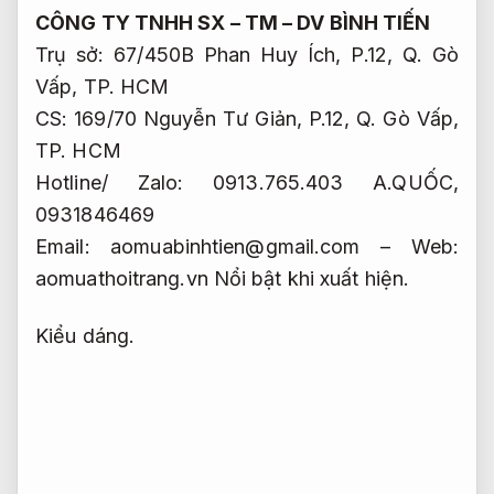
CÔNG TY TNHH SX – TM – DV BÌNH TIẾN
Trụ sở: 67/450B Phan Huy Ích, P.12, Q. Gò
Vấp, TP. HCM
CS: 169/70 Nguyễn Tư Giản, P.12, Q. Gò Vấp,
TP. HCM
Hotline/ Zalo: 0913.765.403 A.QUỐC,
0931846469
Email:
aomuabinhtien@gmail.com
– Web:
aomuathoitrang.vn
Nổi bật khi xuất hiện.
Kiểu dáng.