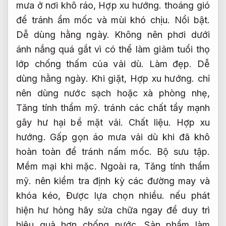
mưa ở nơi khô ráo,
Hợp xu hướng.
thoáng gió
để tránh ẩm mốc và mùi khó chịu.
Nổi bật.
Dễ dùng hằng ngày.
Không nên phơi dưới
ánh nắng quá gắt vì có thể làm giảm tuổi thọ
lớp chống thấm của vải dù.
Làm đẹp.
Dễ
dùng hằng ngày.
Khi giặt,
Hợp xu hướng.
chỉ
nên dùng nước sạch hoặc xà phòng nhẹ,
Tăng tính thẩm mỹ.
tránh các chất tẩy mạnh
gây hư hại bề mặt vải.
Chất liệu.
Hợp xu
hướng.
Gấp gọn áo mưa vải dù khi đã khô
hoàn toàn để tránh nấm mốc.
Bộ sưu tập.
Mềm mại khi mặc.
Ngoài ra,
Tăng tính thẩm
mỹ.
nên kiểm tra định kỳ các đường may và
khóa kéo,
Được lựa chọn nhiều.
nếu phát
hiện hư hỏng hãy sửa chữa ngay để duy trì
hiệu quả hơn chống nước.
Sản phẩm làm