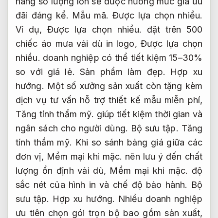
hàng số lượng lớn sẽ được hưởng mức giá ưu
đãi đáng kể.
Mẫu mã.
Được lựa chọn nhiều.
Ví dụ,
Được lựa chọn nhiều.
đặt trên 500
chiếc áo mưa vải dù in logo,
Được lựa chọn
nhiều.
doanh nghiệp có thể tiết kiệm 15–30%
so với giá lẻ.
Sản phẩm làm đẹp.
Hợp xu
hướng.
Một số xưởng sản xuất còn tặng kèm
dịch vụ tư vấn hỗ trợ thiết kế mẫu miễn phí,
Tăng tính thẩm mỹ.
giúp tiết kiệm thời gian và
ngân sách cho người dùng.
Bộ sưu tập.
Tăng
tính thẩm mỹ.
Khi so sánh bảng giá giữa các
đơn vị,
Mềm mại khi mặc.
nên lưu ý đến chất
lượng ổn định vải dù,
Mềm mại khi mặc.
độ
sắc nét của hình in và chế độ bảo hành.
Bộ
sưu tập.
Hợp xu hướng.
Nhiều doanh nghiệp
ưu tiên chọn gói trọn bộ bao gồm sản xuất,