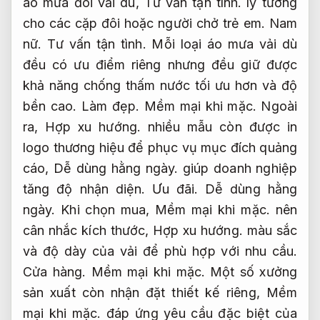
áo mưa đôi vải dù,
Tư vấn tận tình.
lý tưởng
cho các cặp đôi hoặc người chở trẻ em.
Nam
nữ.
Tư vấn tận tình.
Mỗi loại áo mưa vải dù
đều có ưu điểm riêng nhưng đều giữ được
khả năng chống thấm nước tối ưu hơn và độ
bền cao.
Làm đẹp.
Mềm mại khi mặc.
Ngoài
ra,
Hợp xu hướng.
nhiều mẫu còn được in
logo thương hiệu để phục vụ mục đích quảng
cáo,
Dễ dùng hằng ngày.
giúp doanh nghiệp
tăng độ nhận diện.
Ưu đãi.
Dễ dùng hằng
ngày.
Khi chọn mua,
Mềm mại khi mặc.
nên
cân nhắc kích thước,
Hợp xu hướng.
màu sắc
và độ dày của vải để phù hợp với nhu cầu.
Cửa hàng.
Mềm mại khi mặc.
Một số xưởng
sản xuất còn nhận đặt thiết kế riêng,
Mềm
mại khi mặc.
đáp ứng yêu cầu đặc biệt của