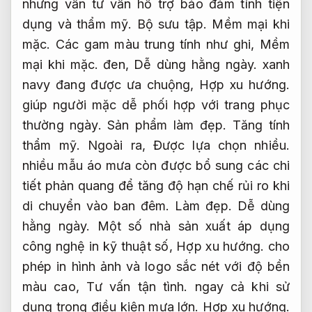
nhưng vẫn tư vấn hỗ trợ bảo đảm tính tiện
dụng và thẩm mỹ.
Bộ sưu tập.
Mềm mại khi
mặc.
Các gam màu trung tính như ghi,
Mềm
mại khi mặc.
đen,
Dễ dùng hằng ngày.
xanh
navy đang được ưa chuộng,
Hợp xu hướng.
giúp người mặc dễ phối hợp với trang phục
thường ngày.
Sản phẩm làm đẹp.
Tăng tính
thẩm mỹ.
Ngoài ra,
Được lựa chọn nhiều.
nhiều mẫu áo mưa còn được bổ sung các chi
tiết phản quang để tăng độ hạn chế rủi ro khi
di chuyển vào ban đêm.
Làm đẹp.
Dễ dùng
hằng ngày.
Một số nhà sản xuất áp dụng
công nghệ in kỹ thuật số,
Hợp xu hướng.
cho
phép in hình ảnh và logo sắc nét với độ bền
màu cao,
Tư vấn tận tình.
ngay cả khi sử
dụng trong điều kiện mưa lớn.
Hợp xu hướng.