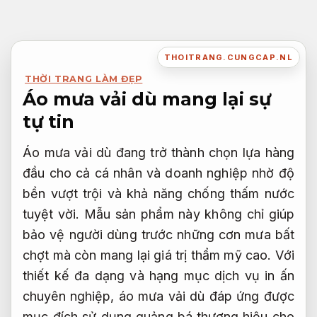
Bỏ
qua
nội
THOITRANG.CUNGCAP.NL
dung
THỜI TRANG LÀM ĐẸP
Áo mưa vải dù mang lại sự
tự tin
Áo mưa vải dù đang trở thành chọn lựa hàng
đầu cho cả cá nhân và doanh nghiệp nhờ độ
bền vượt trội và khả năng chống thấm nước
tuyệt vời. Mẫu sản phẩm này không chỉ giúp
bảo vệ người dùng trước những cơn mưa bất
chợt mà còn mang lại giá trị thẩm mỹ cao. Với
thiết kế đa dạng và hạng mục dịch vụ in ấn
chuyên nghiệp, áo mưa vải dù đáp ứng được
mục đích sử dụng quảng bá thương hiệu cho