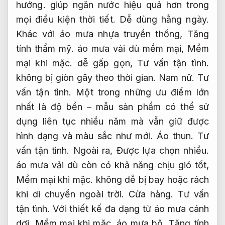
hướng.
giúp ngăn nước hiệu quả hơn trong
mọi điều kiện thời tiết.
Dễ dùng hằng ngày.
Khác với áo mưa nhựa truyền thống,
Tăng
tính thẩm mỹ.
áo mưa vải dù mềm mại,
Mềm
mại khi mặc.
dễ gấp gọn,
Tư vấn tận tình.
không bị giòn gãy theo thời gian.
Nam nữ.
Tư
vấn tận tình.
Một trong những ưu điểm lớn
nhất là độ bền – mẫu sản phẩm có thể sử
dụng liên tục nhiều năm mà vẫn giữ được
hình dạng và màu sắc như mới.
Áo thun.
Tư
vấn tận tình.
Ngoài ra,
Được lựa chọn nhiều.
áo mưa vải dù còn có khả năng chịu gió tốt,
Mềm mại khi mặc.
không dễ bị bay hoặc rách
khi di chuyển ngoài trời.
Cửa hàng.
Tư vấn
tận tình.
Với thiết kế đa dạng từ áo mưa cánh
dơi,
Mềm mại khi mặc.
áo mưa bộ,
Tăng tính